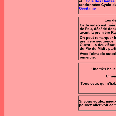
et :
Cols des Hautes
randonnées Cyclo du
Occitanie
Les dé
Cette vidéo est tiré
de Pau, décédé depui
avant la première R
On peut remarquer le
première séquence m
Ouest. La deuxième 
du Pic du Midi , par
Avec l'aimable auto
remercie.
Une très belle
Ciném
Tous ceux qui n'ha
Si vous voulez mieu
pouvez aller voir ce 