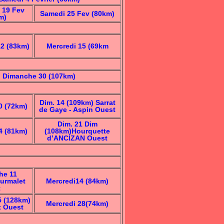
 19 Fev
Samedi 25 Fev (80km)
m)
2 (83km
)
Mercredi 15 (69km
Dimanche 30 (107km)
Dim. 14 (109km) Sarrat
0 (72km)
de Gaye - Aspin Ouest
Dim. 21 Dim
4 (81km)
(108km)Hourquette
d’ANCIZAN Ouest
he 11
urmalet
Mercredi14 (84km)
t
 (128km)
Mercredi 28(74km)
t Ouest