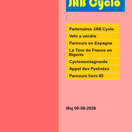
Partenaires JAB Cyclo
Velo a vendre
Parcours en Espagne
Le Tour de France en
Bigorre
Cyclomontagnarde
Appel des Pyrénées
Parcours hors 65
Maj 09-08-2026