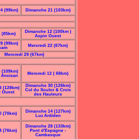
4 (99km)
Dimanche 21 (103km)
Dimanche 12 (100km )
8 (85km)
Aspin Ouest
9 (99km)
Mercredi 22 (67km)
cam
Mercredi 29 (67km)
 (109km)
Mercredi 12 ( 68km)
 Ancizan
Dimanche 30 (126km)
3 (128km)
Col du Soulor & Croix
t Ouest
des Hauteurs
Dimanche 14 (127km)
0 (70km)
Luz Ardiden
Dimanche 28 (133km)
4 (76km)
Pont d'Espagne -
Cambasque