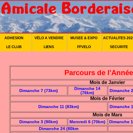
ADHESION
VÉLO A VENDRE
MUSEE & EXPO
ACTUALITES 202
LE CLUB
LIENS
FFVELO
SECURITE
Parcours de l'Année
Mois de Janvier
Dimanche 14
Dimanche 7 (73km)
Dimanche 2
(76km)
Mois de Février
Dimanche 11 (83km)
Dimanche 1
Mois de Mars
Dimanche 3 (90km)
Mercredi 6 (70km)
Dimanche 1
Dimanche 24 (80km