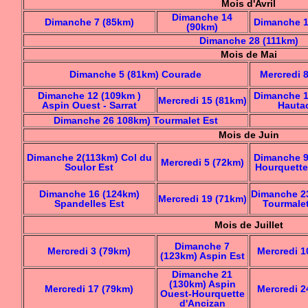
Mois d'Avril
Dimanche 14
Dimanche 7 (85km)
Dimanche 1
(90km)
Dimanche 28 (111km)
Mois de Mai
Dimanche 5 (81km) Courade
Mercredi 
Dimanche 12 (109km )
Dimanche 1
Mercredi 15 (81km)
Aspin Ouest - Sarrat
Hauta
Dimanche 26 108km) Tourmalet Est
Mois de Juin
Dimanche 2(113km) Col du
Dimanche 9
Mercredi 5 (72km)
Soulor Est
Hourquette
Dimanche 16 (124km)
Dimanche 2
Mercredi 19 (71km)
Spandelles Est
Tourmale
Mois de Juillet
Dimanche 7
Mercredi 3 (79km)
Mercredi 1
(123km) Aspin Est
Dimanche 21
(130km) Aspin
Mercredi 17 (79km)
Mercredi 2
Ouest-Hourquette
d'Ancizan