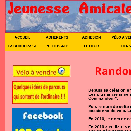
ACCUEIL
ADHERENTS
ADHESION
VÉLO A V
LA BORDERAISE
PHOTOS JAB
LE CLUB
LIENS
Randon
Depuis sa création en
Les plus anciens se s
Commandeur".
Puis le nom de cette
passionné de vélo. L
En 2010, le nom de c
En 2019 a eu lieu la 