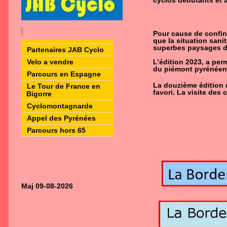
cyclos débutants et a
Pour cause de confi
que la situation sani
superbes paysages d
Partenaires JAB Cyclo
Velo a vendre
L’édition 2023, a per
du piémont pyrénéen
Parcours en Espagne
La douzième édition 
Le Tour de France en
favori. La visite des
Bigorre
Cyclomontagnarde
Appel des Pyrénées
Parcours hors 65
Maj 09-08-2026