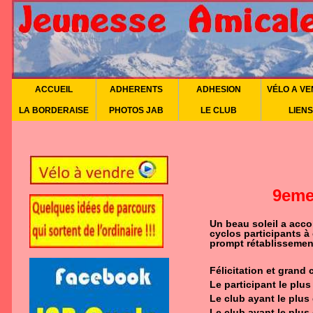
ACCUEIL
ADHERENTS
ADHESION
VÉLO A V
LA BORDERAISE
PHOTOS JAB
LE CLUB
LIENS
9eme 
Un beau soleil a acc
cyclos participants à
prompt rétablissemen
Félicitation et grand
Le participant le plu
Le club ayant le plus
Le club ayant le plus