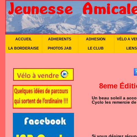
ACCUEIL
ADHERENTS
ADHESION
VÉLO A V
LA BORDERAISE
PHOTOS JAB
LE CLUB
LIENS
8eme Éditi
Un beau soleil a acc
Cyclo les remercie de l
Si vous désirez récu