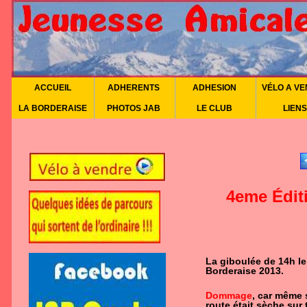
ACCUEIL
ADHERENTS
ADHESION
VÉLO A V
LA BORDERAISE
PHOTOS JAB
LE CLUB
LIENS
4eme Édit
La giboulée de 14h le 
Borderaise 2013.
Dommage
, car même s
route était sèche sur 