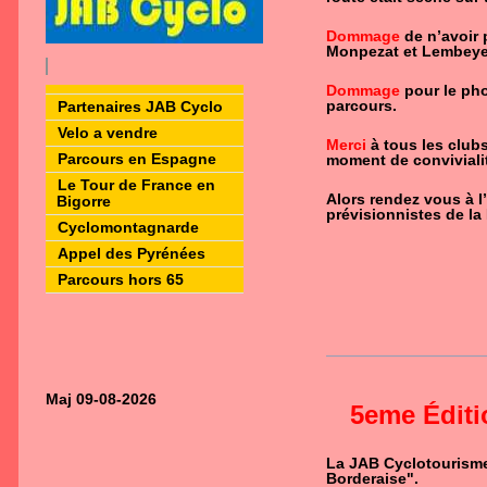
Dommage
de n’avoir 
Monpezat et Lembeye
Dommage
pour le pho
parcours.
Partenaires JAB Cyclo
Velo a vendre
Merci
à tous les clubs
Parcours en Espagne
moment de convivialit
Le Tour de France en
Alors rendez vous à l
Bigorre
prévisionnistes de la
Cyclomontagnarde
Appel des Pyrénées
Parcours hors 65
Maj 09-08-2026
5eme Éditi
La JAB Cyclotourisme 
Borderaise".