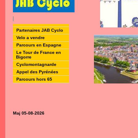
Partenaires JAB Cyclo
Velo a vendre
Parcours en Espagne
Le Tour de France en
Bigorre
Cyclomontagnarde
Appel des Pyrénées
Parcours hors 65
Maj 05-08-2026