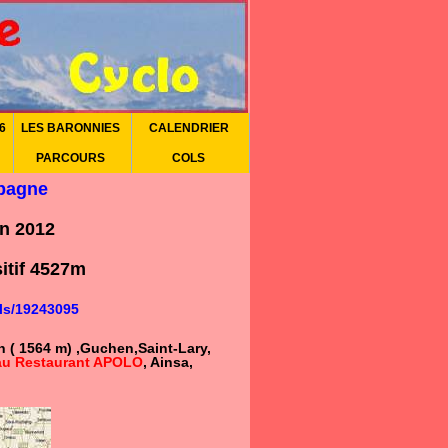
6
LES BARONNIES
CALENDRIER
PARCOURS
COLS
spagne
n 2012
itif 4527m
ls/19243095
 ( 1564 m) ,Guchen,Saint-Lary,
au Restaurant
APOLO
, Ainsa,