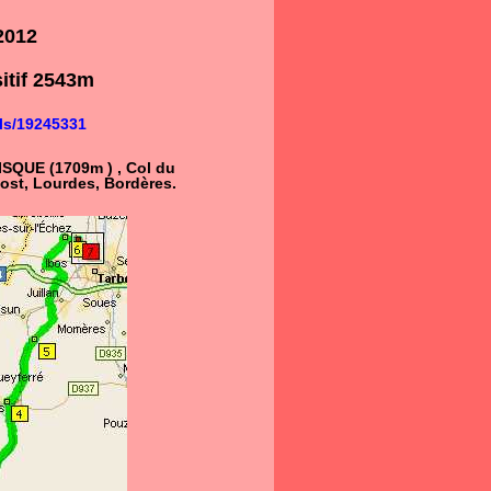
2012
itif 2543m
ls/19245331
ISQUE (1709m ) , Col du
ost, Lourdes, Bordères.