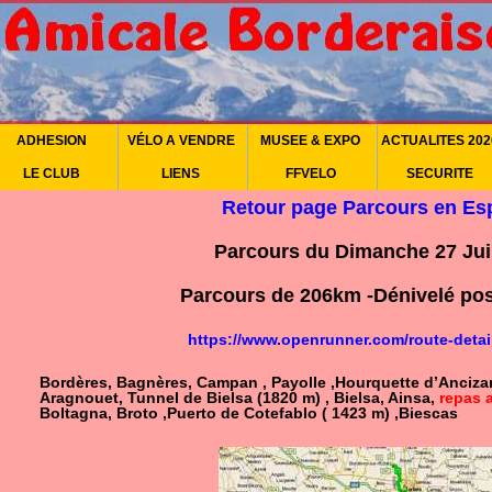
ADHESION
VÉLO A VENDRE
MUSEE & EXPO
ACTUALITES 202
LE CLUB
LIENS
FFVELO
SECURITE
Retour page Parcours en E
Parcours du Dimanche 27 Jui
Parcours de 206km -Dénivelé pos
https://www.openrunner.com/route-detai
Bordères, Bagnères, Campan , Payolle ,Hourquette d’Ancizan
Aragnouet, Tunnel de Bielsa (1820 m) , Bielsa, Ainsa,
repas 
Boltagna, Broto ,Puerto de Cotefablo ( 1423 m) ,Biescas