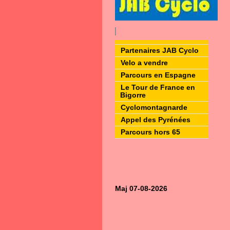
Partenaires JAB Cyclo
Velo a vendre
Parcours en Espagne
Le Tour de France en
Bigorre
Cyclomontagnarde
Appel des Pyrénées
Parcours hors 65
Maj 07-08-2026