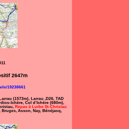
011
sitif 2647m
ails/19238661
 Larrau (1573m), Larrau ,D26, TAD
rdios-Ichère, Col d’Ichère (680m),
hristau,
Repas à Lurbe St-Christau
 , Bruges, Asson, Nay, Bénéjacq,