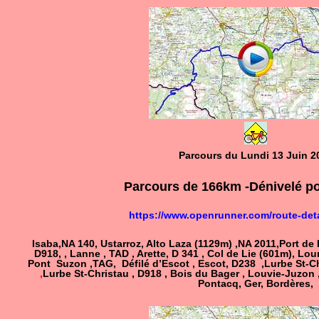
Parcours du Lundi 13 Juin 2
Parcours de 166km -Dénivelé po
https://www.openrunner.com/route-det
Isaba,NA 140, Ustarroz, Alto Laza (1129m) ,NA 2011,Port de
D918, , Lanne , TAD , Arette, D 341 , Col de Lie (601m), Lou
Pont Suzon ,TAG, Défilé d’Escot , Escot, D238 ,Lurbe St-C
,
Lurbe
St-Christau , D918 , Bois du Bager , Louvie-Juzon
Pontacq, Ger, Bordères,