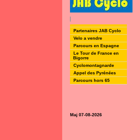
Partenaires JAB Cyclo
Velo a vendre
Parcours en Espagne
Le Tour de France en
Bigorre
Cyclomontagnarde
Appel des Pyrénées
Parcours hors 65
Maj 07-08-2026