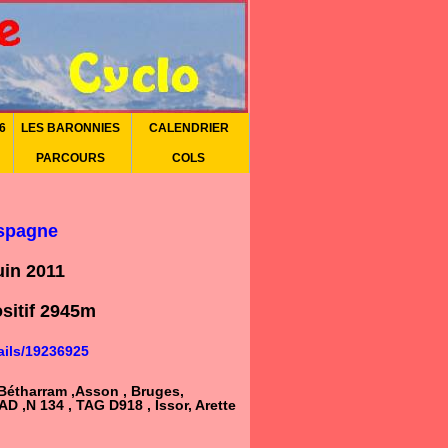
6
LES BARONNIES
CALENDRIER
PARCOURS
COLS
Espagne
in 2011
sitif 2945m
ails/19236925
-Bétharram ,Asson , Bruges,
D ,N 134 , TAG D918 , Issor, Arette