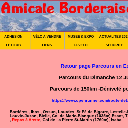
ADHESION
VÉLO A VENDRE
MUSEE & EXPO
ACTUALITES 202
LE CLUB
LIENS
FFVELO
SECURITE
Retour page Parcours en 
Parcours du Dimanche 12 Ju
Parcours de 150km -Dénivelé po
https://www.openrunner.com/route-det
Bordères , Ibos , Ossun, Lourdes ,St Pé de Bigorre, Lestelle
Louvie-Juzon, Bielle, Col de Marie-Blanque (1035m),Escot, TA
,
Repas à Arette
,
Col de la Pierre St-Martin (1760m), Isaba.