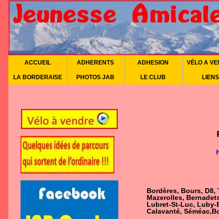
ACCUEIL
ADHERENTS
ADHESION
VÉLO A V
LA BORDERAISE
PHOTOS JAB
LE CLUB
LIENS
Bordères, Bours, D8, 
Mazerolles, Bernadets
Lubret-St-Luc, Luby-
Calavanté, Séméac,B