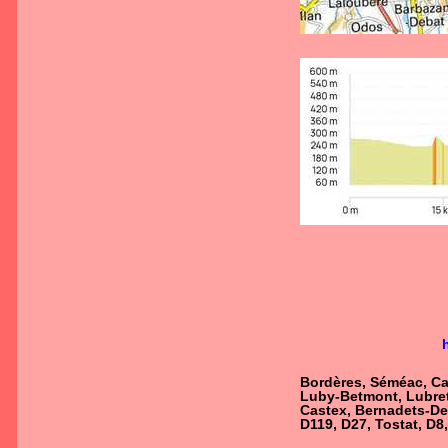
Bordères, Séméac, Ca
Luby-Betmont, Lubret
Castex, Bernadets-De
D119, D27, Tostat, D8