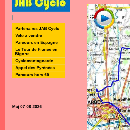
Partenaires JAB Cyclo
Velo a vendre
Parcours en Espagne
Le Tour de France en
Bigorre
Cyclomontagnarde
Appel des Pyrénées
Parcours hors 65
Maj 07-08-2026